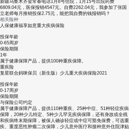
我根据数据整理了15种高发儿童重疾，来看看它
新疆乌鲁木齐金常春电话1月8号住院，1月15号出院药费
6809.04元，医保报销4547元。自费2262.04元，我参加了张国
们的覆盖情况：
立老师每月推销投保2.75元，能把我自费的钱报销吗？
相关险种
人保健康福享如意重大疾病保险
投保年龄
0-65周岁
保险期限
1年
属于健康保障产品，提供100种重疾保障。
重疾险
复星联合妈咪保贝（新生版）少儿重大疾病保险2021
投保年龄
0-17周岁
保险期限
与保险公司约定
属于健康保障产品，提供110种重疾、25种中症、51种轻症疾病
保障，20种少儿特定、5种少儿罕见疾病保障，还有身故或全残
和疾病终末期保障，被保人确诊轻症或中症可豁免保费，可选重
疾、重度恶性肿瘤二次保障，少儿意外医疗和接种意外住院津贴