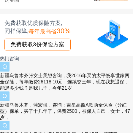
1小时前
保障更快生效，保障期更充足。
(二)妈咪保贝新生版的优势
免费获取优质保险方案,
30%
同样保障,
每年最高省
(1)保障期限有多种可选，投保更灵活
妈咪保贝新生版有多达6种保障期限可选，可以
免费获取3份保险方案
满足不同的需求，也可以让预算有限的朋友优先
热门咨询
把保额做足。
新疆乌鲁木齐张女士我想咨询，我2016年买的太平畅享世家两
(2)少儿特疾赔付不限年龄
全保险，每年缴费26118.10元，连续交三年，现在我想退保，
少儿特疾保障除了看赔付力度，还要看高发的疾
能退多少钱？是我儿子，今年21岁
病在不在保障内，以及赔付限不限定年龄，高发
新疆乌鲁木齐，蒲宏强，咨询：吉星高照A款两全保险（分红
疾病都在保障内加上赔付不限年龄，获赔概率才
型）保单，买了十几年了，保费2500，被保人自己，女士，47
岁，
更高。