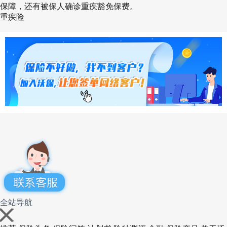
保障，还有被保人确诊重疾豁免保费。
重疾险
在覆盖病种上，两款产品15种高发疾病都在保障
内;在赔付力度上，两款产品都是对其中7种疾病
赔2赔;在赔付年龄上，“健康福”限定在18岁前，
妈咪保贝新生版不限年龄。
整体来看，妈咪保贝新生版的少儿特疾保障是更
好的，胜在赔付不限年龄，获赔概率更高。
(3)少儿罕见病可以赔3倍保额且赔付不限年龄
全站导航
针对5种少儿罕见病，妈咪保贝新生版做出了3倍