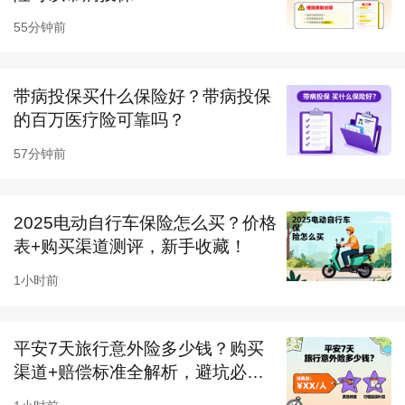
注：保费测算中，妈咪保贝的身故责任选择方式
55分钟前
二进行计算
整体来看，妈咪保贝的保障内容要更丰富一些，
带病投保买什么保险好？带病投保
的百万医疗险可靠吗？
价格也更便宜一些。
57分钟前
人保健康福少儿重疾险和妈咪保贝新生版哪个
好?性价比高?
2025电动自行车保险怎么买？价格
(一)人保健康福少儿重疾险的优势
表+购买渠道测评，新手收藏！
(1)最长能分30年缴费
1小时前
一般来说，更推荐选择更长的缴费期限，一来是
缴费压力会小一些，二来是如果不幸确诊重疾/轻
平安7天旅行意外险多少钱？购买
症/中症，就能够免交后续保费。
渠道+赔偿标准全解析，避坑必
看！
(2)等待期更短