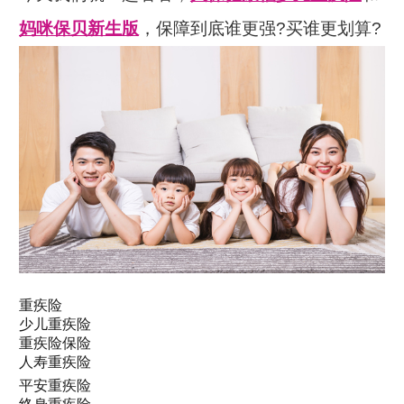
妈咪保贝新生版
，保障到底谁更强?买谁更划算?
一、人保健康福少儿重疾险和妈咪保贝新生版保
重疾险
少儿重疾险
障对比
重疾险保险
人寿重疾险
我将它们的保障整理如下：
平安重疾险