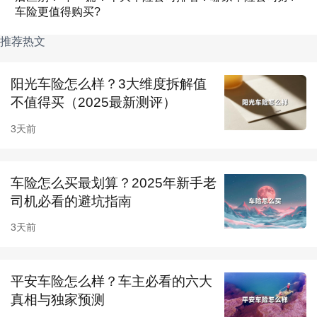
车险更值得购买?
买，按自己的真实需求来买。
推荐热文
1、第三者责任险：
一年877元，保额10万，选
更高保额费用更高。一般车主都会买的就是第三
阳光车险怎么样？3大维度拆解值
者责任险，出个事撞个车，全靠它撑着。
不值得买（2025最新测评）
2、无过责任险（第三者责任险的附加险）：
175
3天前
元每年，三者险×20%。被保险车辆一方无过
失，且被保险人拒绝赔偿未果，对被保险人已经
车险怎么买最划算？2025年新手老
司机必看的避坑指南
支付给对方而无法追回的费用。
3天前
3、车损险：
1730元每年，基础保费＋裸车价格
×1.088%，不管你的车被撞了还是被烧了，损失
平安车险怎么样？车主必看的六大
多少赔多少。
真相与独家预测
4、车上人员责任险：
200元/4人，每个座位保费