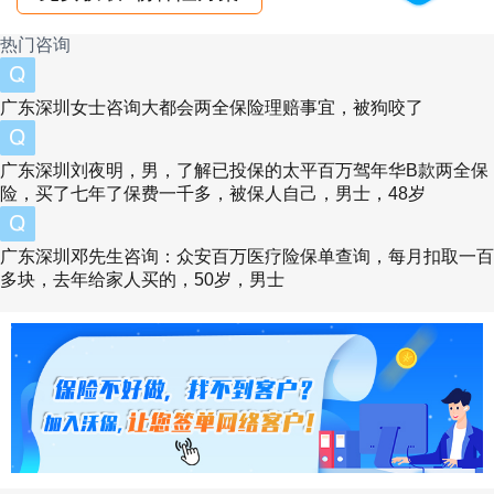
明目的车险。
二、20万的车保险费一年多少钱？
热门咨询
养一辆20万左右的车保险费一年多少钱？首先要
广东深圳女士咨询大都会两全保险理赔事宜，被狗咬了
交交强险，没这个你上不路，全国统一价，一年
950元（6座以下），6座以上的需要1100元。
广东深圳刘夜明，男，了解已投保的太平百万驾年华B款两全保
险，买了七年了保费一千多，被保人自己，男士，48岁
接下来就是商业险，不同价位的车保险费用也有
所不同，种类繁多，买起来可要仔细看，可以选
广东深圳邓先生咨询：众安百万医疗险保单查询，每月扣取一百
多块，去年给家人买的，50岁，男士
择性的买，按自己的真实需求来买，以下全买的
话需要6700左右。
1、第三者责任险（877元）;
2、车辆损失险（2715元）：基础保费+裸车价
格×1.0880%;