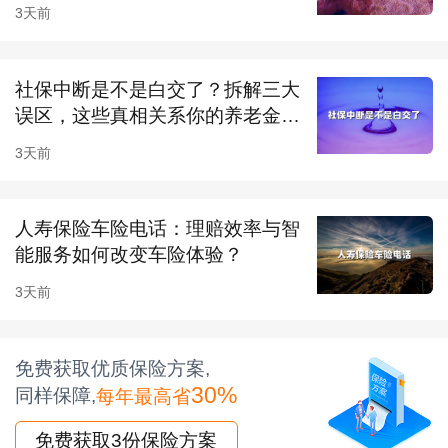
3天前
50，按爱车座位计算，分司机险和乘客险。
5、不计免赔特约险：
522元每年，（车损险＋第
社保中断是不是白交了？拆解三大
三者责任险）×20%，附加险，买完第三者责任
误区，这些真相关系你的养老金和
医...
险和车损险才能买，就是把自己负责的5%到
3天前
20%的赔偿责任再转嫁给保险公司。
6、自燃损失险：
（165元，购置价的0.15%）、
人寿保险车险电话：理赔效率与智
能服务如何改变车险体验？
玻璃破碎险（165元，购置价的0.15%，进口车
3天前
另算）、车身划痕险（4座轿车400元一年）、盗
抢险（703元每年，基础保费＋裸车价格×费
免费获取优质保险方案,
率）、涉水险（100元，南方台风多雨可以考虑
30%
同样保障,
每年最高省
购买） 等等，只要你想花钱，保险公司会有各种
免费获取3份保险方案