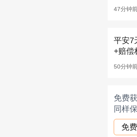
47分钟
赔）
意外
平安7
元免赔
+赔偿
住院
50分钟
华版 
特色
免费获
100
同样保
他人
免费