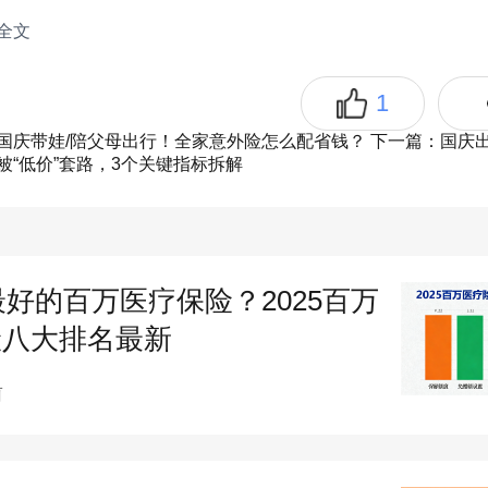
全文
1
平安小学童 2 号学平险怎么样？产品介
国庆带娃/陪父母出行！全家意外险怎么配省钱？
下一篇：国庆
被“低价”套路，3个关键指标拆解
：被
保险
人 3-25 周岁，覆盖全教育阶段；
/ 缴费：保障 1 年（消费型），保费 100-
年（3-6 岁基础版 120 元，7-25 岁基础版
5最好的百万医疗保险？2025百万
险八大排名最新
​
前
未满 10 岁意外身故保额限 20 万；疾
期 90 天，意外无等待期；仅限二级及以