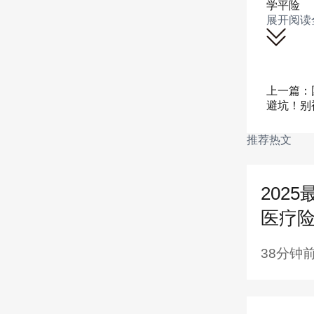
学平险
展开阅读
一、
上一篇：
避坑！别
年龄
推荐热文
期间 
元 / 
202
医疗
元）；
38分钟
限制：
等待