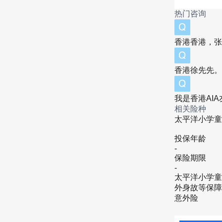
二、平
热门咨询
版本
香港香港，张
价比高
香港徐先先。
特色
我是香港AI
救）；
相关险种
太平洋小学童
3-2
投保年龄
-
三、
保险期限
-
案例 
太平洋小学童
外身故等保障
意外险
场景