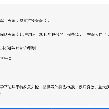
安小学童 2 号学平险产品优势​
梯度合理，100 元基础版能覆盖基础需
军，咨询：华泰抗疫保保险，
；​
固话咨询安邦理财险，2016年投保的，保费15万，被保人自己，
责任实用，贴合校园高频风险（如骨折
A友邦保险-财富管理顾问
​
学平险
5 岁全覆盖，续保无需重新健康告知。
平安小学童 2 号学平险投保案例
1：7 岁小学生投保基础版（100 元 / 年）
学平险属于特殊意外险，提供意外身故/伤残、疾病身故、重大
。
：体育课跑步时意外摔倒致小腿骨折，