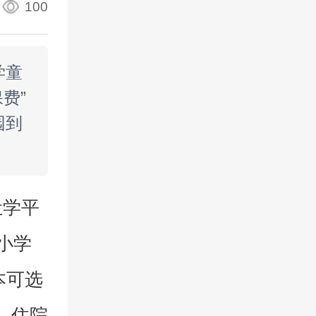
100
学童
保费”
园到
让学平
“小学
版本可选
、住院