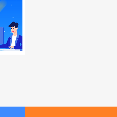
中社保
付）+
0 元
0
用，减
）​
上路边