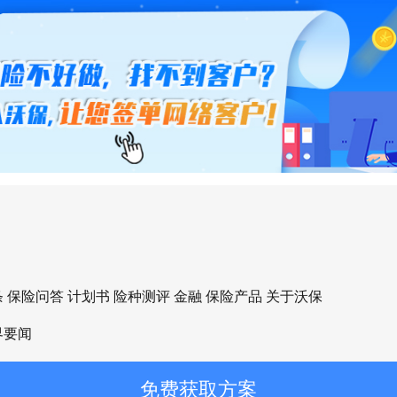
送医，住院 3 天共花费 8000 元，其
5000 元，剩余 3000 元为自付费用。​
救护车费报销 1000 元（保额内全额赔
疗报销 2900 元（3000 元自付费用 - 10
后 100% 赔付）+ 意外骨折保险金 100
计获赔 4900 元，覆盖大部分自付费
庭经济负担。​
条
保险问答
计划书
险种测评
金融
保险产品
关于沃保
2：15 岁中学生投保优选版（200 元 / 年
界要闻
：周末骑自行车外出时，因操作不当撞
免费获取方案