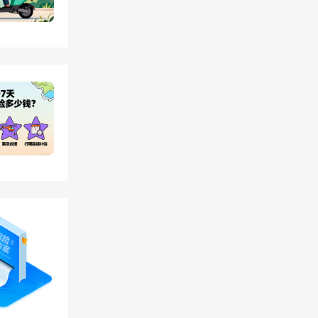
100
万、豪
护车费报
孩子致