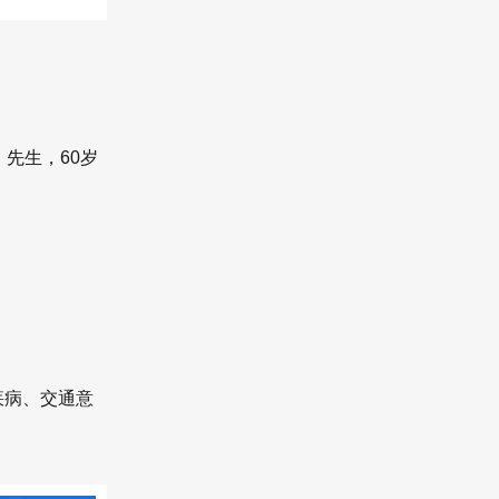
求，性
先生，60岁
、急
​
疾病、交通意
拨打急