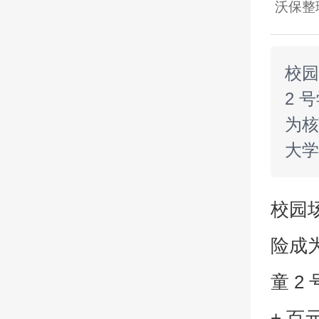
沃保整
校园
2 
为核
大学
校园
险成为
童 2
+ 