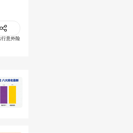
绍
出行意外险
​
278
 100
病责任
上公