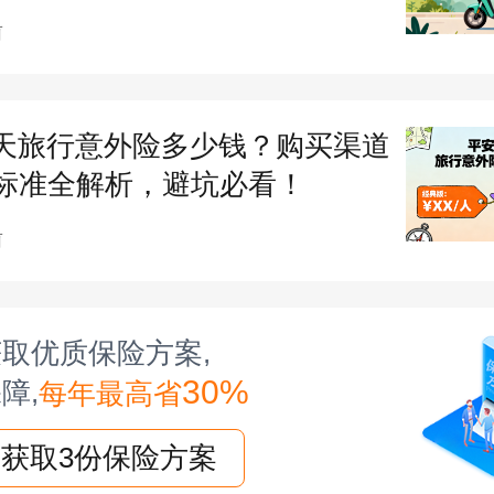
前
，疾病身故仅高端版有；​
医疗：
优选版 2 万、豪华版 3 万（社保内 
天旅行意外险多少钱？购买渠道
后 100% 报），基础版保额稍低；​
标准全解析，避坑必看！
医疗：
意外 / 疾病共享保额（优选版 8 
前
10 万），报销规则同意外医疗；​
责任：
意外骨折赔 1000-5000 元，救
取优质保险方案,
0-3000 元，未成年人责任险赔 1-3 万（
30%
障,
每年最高省
损失可报）。
获取3份保险方案