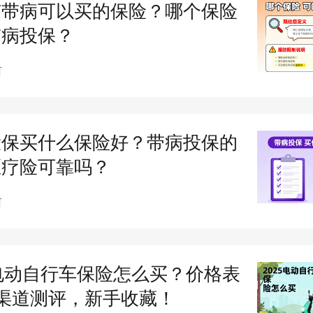
有带病可以买的保险？哪个保险
就诊。​
带病投保？
前
投保买什么保险好？带病投保的
医疗险可靠吗？
前
5电动自行车保险怎么买？价格表
渠道测评，新手收藏！
/ 伤残：
意外最高赔 50 万（含公共交通