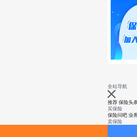
救电话
报销 
理赔：
意外医
免赔额
元，合
全站导航
轻家
推荐
保险头
买保险
案例 
保险问吧
业
卖保险
保险资讯
场景
沃保专区