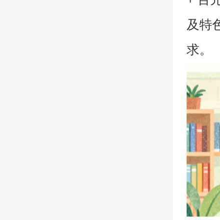
及特
求。