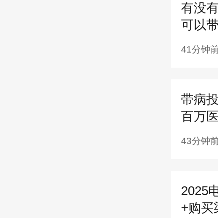
有没
立医院
可以
41分钟
带病
百万
43分钟
202
+购买
身故 