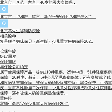
北京市，李芯，留言：40岁能买大病险吗，
北京市，卢和粮，留言：新乡平安保险卢和粮怎么了，
北京葛先生咨询防疫险
相关险种
复星联合妈咪保贝（新生版）少儿重大疾病保险2021
投保年龄
0-17周岁
保险期限
与保险公司约定
属于健康保障产品，提供110种重疾、25种中症、51种轻症疾病
保障，20种少儿特定、5种少儿罕见疾病保障，还有身故或全残
和疾病终末期保障，被保人确诊轻症或中症可豁免保费，可选重
疾、重度恶性肿瘤二次保障，少儿意外医疗和接种意外住院津贴
保障，还有被保人确诊重疾豁免保费。
重疾险
富德生命惠宝保少儿重大疾病保险2021