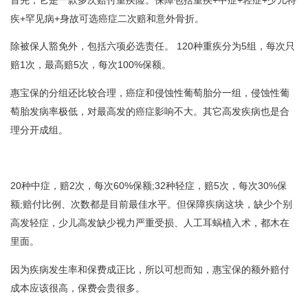
首先，它是一款多次赔付重疾险。保障包括重疾+中症+轻症+少儿特
疾+罕见病+身故可选癌症二次赔和意外骨折。
除被保人豁免外，包括六项必选责任。 120种重疾分为5组，每次只
赔1次，最高赔5次，每次100%保额。
惠宝保的分组还比较合理，癌症和侵蚀性葡萄胎分一组，侵蚀性葡
萄胎发病率极低，对最高发的癌症影响不大。其它高发疾病也是合
理分开成组。
20种中症，赔2次，每次60%保额;32种轻症，赔5次，每次30%保
额;赔付比例、次数都是目前最佳水平。但保障疾病这块，缺少个别
高发轻症，少儿高发缺少视力严重受损、人工耳蜗植入术，都木在
里面。
因为疾病发生率和保费成正比，所以可想而知，惠宝保的额外赔付
成本应该很高，保费会贵很多。