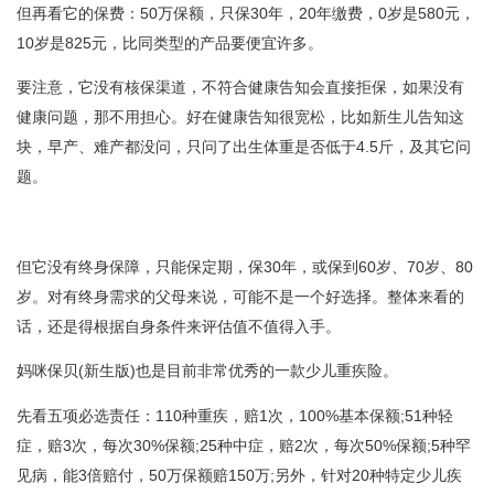
但再看它的保费：50万保额，只保30年，20年缴费，0岁是580元，
10岁是825元，比同类型的产品要便宜许多。
要注意，它没有核保渠道，不符合健康告知会直接拒保，如果没有
健康问题，那不用担心。好在健康告知很宽松，比如新生儿告知这
块，早产、难产都没问，只问了出生体重是否低于4.5斤，及其它问
题。
但它没有终身保障，只能保定期，保30年，或保到60岁、70岁、80
岁。对有终身需求的父母来说，可能不是一个好选择。整体来看的
话，还是得根据自身条件来评估值不值得入手。
妈咪保贝(新生版)也是目前非常优秀的一款少儿重疾险。
先看五项必选责任：110种重疾，赔1次，100%基本保额;51种轻
症，赔3次，每次30%保额;25种中症，赔2次，每次50%保额;5种罕
见病，能3倍赔付，50万保额赔150万;另外，针对20种特定少儿疾