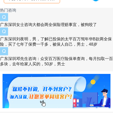
这个月虽说是新旧定义重疾产品混合在一起销
热门咨询
售，但是从目前上新的产品看来，确实是比较差
劲的。就拿福满一生和前辈福乐保简单对比来
广东深圳女士咨询大都会两全保险理赔事宜，被狗咬了
看，无论是等待期、轻症赔付比例，还是恶性肿
广东深圳刘夜明，男，了解已投保的太平百万驾年华B款两全保
瘤和心脑血管额外赔付条件，福乐保都会好上福
险，买了七年了保费一千多，被保人自己，男士，48岁
满一生一点。
广东深圳邓先生咨询：众安百万医疗险保单查询，每月扣取一百
多块，去年给家人买的，50岁，男士
三、和谐健康福满一生的费率怎么样？性价比高
吗？
从大家最关注的费率来看，30岁成人选择50万保
额30年缴费，福满一生的男女保费分别是6695