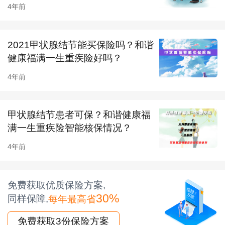
产品优点
4年前
1、61岁前罹患重疾额外赔付70%；
2、带有恶性肿瘤、心脑血管疾病额外赔付责
2021甲状腺结节能买保险吗？和谐
健康福满一生重疾险好吗？
任；
4年前
3、身故责任灵活可选；
4、原位癌可保，高发轻症覆盖较全。
甲状腺结节患者可保？和谐健康福
产品缺点
满一生重疾险智能核保情况？
1、等待期较长
4年前
2、隐形分组较多
3、投保规则较差
免费获取优质保险方案,
4、等待期责任较差、轻症赔付比例较低、价格
30%
同样保障,
每年最高省
相比前辈偏高等。
免费获取3份保险方案