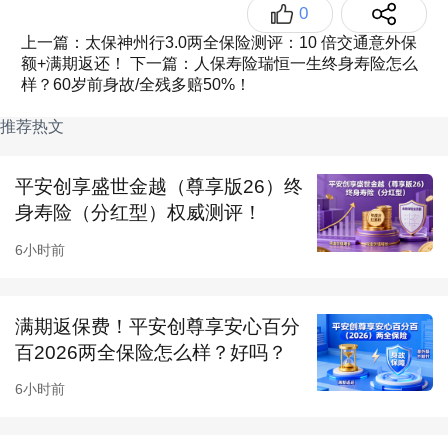
0
18 岁前：等待期后赔 “利益表金额 / 现金价值” 较
上一篇：太保神州行3.0两全保险测评：10 倍交通意外保
大者，等待期内非意外仅退保费；
额+满期返还！
下一篇：人保寿险瑞恒一生终身寿险怎么
样？60岁前身故/全残多赔50%！
18 岁后：等待期后赔 “利益表金额 / 现金价值 /
推荐热文
已交保费 × 比例（40 岁及以下 160%、41-60 岁
140%）” 较大者；
平安创享盛世金越（尊享版26）终
全残：含双目失明等 8 类情形，需二级以上医院
身寿险（分红型）权威测评！
鉴定；
6小时前
免责：7 类情形不赔（投保人故意伤害等），仅
退现金价值；
满期返保费！平安创尊享安心百分
百2026两全保险怎么样？好吗？
权益：可贷现金价值 80%（期 6 个月）。
6小时前
二、太保爱享金生 2025（少儿版）两全保险产
品优势