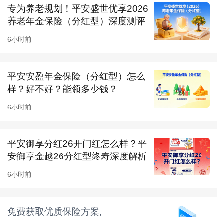
专为养老规划！平安盛世优享2026
（1）满期返还稳，收益明确
养老年金保险（分红型）深度测评
满期固定返还 1.1 倍基本保额，收益确定无波
6小时前
动，相比浮动收益产品更稳健，适合偏好 “保本
+ 固定收益” 的家长，30 年后资金用途灵活。
平安安盈年金保险（分红型）怎么
（2）身故 / 全残分龄赔付，成年后保障升级
样？好不好？能领多少钱？
18 岁后身故 / 全残最高可赔 1.6 倍已交保费，比
6小时前
18 岁前保障力度更大 —— 适配孩子成年后责任
增加的特点，赔付金额可覆盖更多风险。
平安御享分红26开门红怎么样？平
安御享金越26分红型终寿深度解析
（3）缴费压力小，适配长期规划
6小时前
30 年分期交费，年交金额低，家长可轻松承
担，长期储蓄无压力，尤其适合收入稳定、注重
免费获取优质保险方案,
孩子长期保障的家庭。