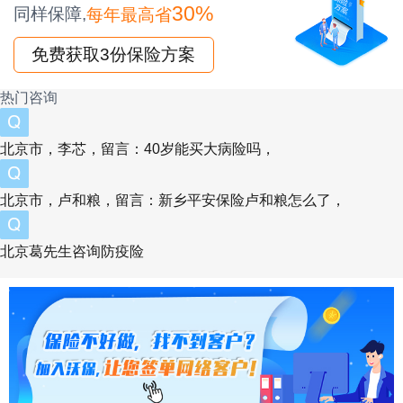
30%
同样保障,
每年最高省
三、太保爱享金生 2025（少儿版）两全保险投
免费获取3份保险方案
保案例
热门咨询
案例：0 岁男宝投保 “30 年交 + 基本保额 10 万”
投保方案：0 岁男宝，选 “30 年交、年交约
北京市，李芯，留言：40岁能买大病险吗，
1200 元、基本保额 10 万”，保 30 年；
北京市，卢和粮，留言：新乡平安保险卢和粮怎么了，
保障与收益：
满期金：若孩子 30 岁生存，领 10 万 ×1.1=11
北京葛先生咨询防疫险
万元，可用于创业或婚嫁；
身故 / 全残保障：
若 10 岁（18 岁前）非意外身故，按 “利益表金
额（约 5 万元）” 与 “现金价值（约 1.5 万元）”