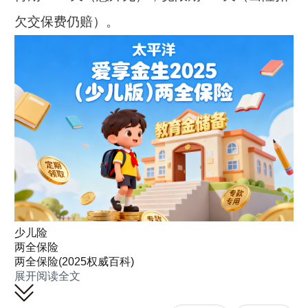
欠交保费仍赔）。
少儿险
满期金：
生存至保期结束，领基本保额
两全保险
两全保险(2025权威百科)
×110%，合同终止；
展开阅读全文
身故 / 全残金：