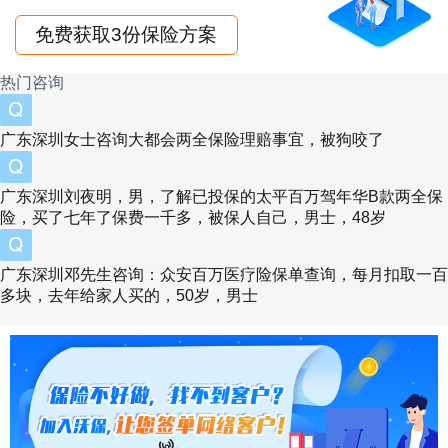
号领取代金券后，商业险保费最高可抵扣8.5%。
免费获取3份保险方案
技巧3：把握平台限时补贴窗口
热门咨询
季度末、保险法修订过渡期（如2025年3月新能
广东深圳女士咨询大都会两全保险理赔事宜，被狗咬了
源车险新规实施前后）通常是优惠集中释放期。
太平洋车险在2025年1-2月开展的“暖冬计
广东深圳刘夜明，男，了解已投保的太平百万驾年华B款两全保
险，买了七年了保费一千多，被保人自己，男士，48岁
划”中，对零出险用户额外开放3.8%的续保折
扣。京东金融比价平台则在每月25日发放“早鸟
广东深圳邓先生咨询：众安百万医疗险保单查询，每月扣取一百
补贴”，早9点前完成投保可叠加使用。
多块，去年给家人买的，50岁，男士