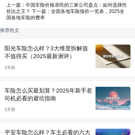
太平洋车险
：微信搜索“太平洋车险”小程序，支
上一篇：中国车险价格亲民的三家公司盘点：如何选择性
价比之王？
下一篇：全国各地车险报价一览表，2025全
持拍照识别行驶证信息，商业险保费预估误差率
国各地车险的费率
控制在±5%以内。
推荐热文
众安车险
：支付宝入口嵌入智能核保系统，新能
阳光车险怎么样？3大维度拆解值
源车主可额外获取电池衰减保障专项报价。
不值得买（2025最新测评）
全行业比价工具
3天前
京东金融“车险贵必赔”平台聚合人保、平安等头
部保司资源，15秒内生成多公司对比报价单，支
车险怎么买最划算？2025年新手老
持商业险条款差异可视化解读。保监会备案平台
司机必看的避坑指南
「沃保网」则提供历史价格波动曲线查询，帮助
3天前
预判续保周期最优投保时间。
三、获取最优车险报价的三大实战技巧
平安车险怎么样？车主必看的六大