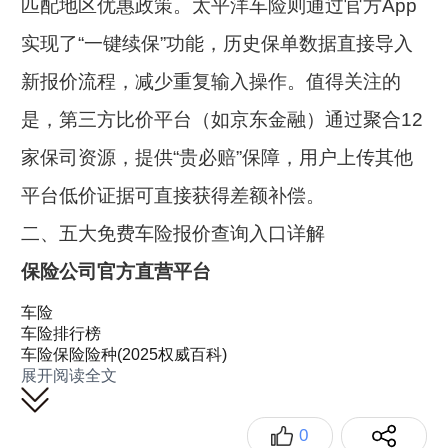
匹配地区优惠政策。太平洋车险则通过官方App
实现了“一键续保”功能，历史保单数据直接导入
新报价流程，减少重复输入操作。值得关注的
是，第三方比价平台（如京东金融）通过聚合12
家保司资源，提供“贵必赔”保障，用户上传其他
平台低价证据可直接获得差额补偿。
二、五大免费车险报价查询入口详解
保险公司官方直营平台
泰康车险
：登录官网或App完成实名认证后，在
车险
车险排行榜
「车险服务」模块输入车辆VIN码，系统自动调
车险保险险种(2025权威百科)
展开阅读全文
用中保信平台历史出险数据，报价精准度达
98%。
0