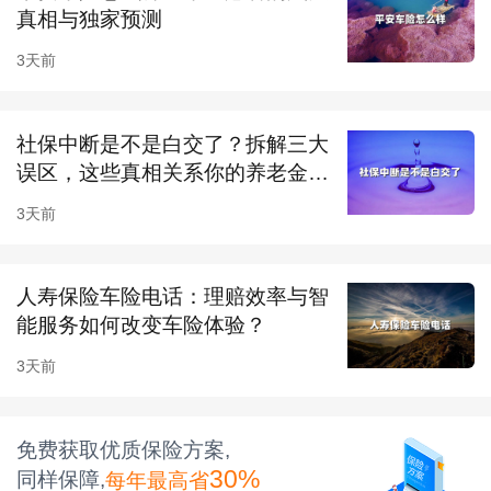
真相与独家预测
技巧1：巧用浮动系数校准报价
3天前
2025年起全国推行“车型风险分级定价”，同品牌
不同配置车辆保费差异可达20%。例如搭载L4自
社保中断是不是白交了？拆解三大
动驾驶系统的车辆，其车损险费率较传统车型低
误区，这些真相关系你的养老金和
12%-15%。在太平车险官网输入车辆型号时，
医...
3天前
务必选择工信部公告中的完整配置代码，避免因
信息不全导致报价虚高。
人寿保险车险电话：理赔效率与智
技巧2：动态验证区域优惠政策
能服务如何改变车险体验？
各保司在省会城市与地级市设有差异化补贴。泰
3天前
康车险针对二三线城市推出“无忧出行包”，续保
时额外赠送100公里半径内免费拖车服务，该优
免费获取优质保险方案,
30%
同样保障,
每年最高省
惠需在App端手动勾选生效。通过中华车险公众