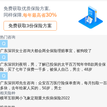
本赔付有差异
免费获取优质保险方案,
保障内容扎实：重中轻症、少儿特疾和罕见病保
30%
同样保障,
每年最高省
障齐全。
免费获取3份保险方案
不同保障版本赔付有差异：分为保30年(定期版)
热门咨询
和保至70岁/终身(长期版)，两个版本都有额外赔
付，但后者赔付条件更优越。
广东深圳女士咨询大都会两全保险理赔事宜，被狗咬了
提供健康管理服务：能够在线问诊或电话问诊，
广东深圳刘夜明，男，了解已投保的太平百万驾年华B款两全保
同时还提供重疾绿通服务，就医更便利。
险，买了七年了保费一千多，被保人自己，男士，48岁
【总结】
广东深圳邓先生咨询：众安百万医疗险保单查询，每月扣取一百
整体赔付比例不错，可选责任实用，是一款优秀
多块，去年给家人买的，50岁，男士
相关险种
的少儿重疾险。
横琴互联网小飞象定期重大疾病保险2022
【适用人群】