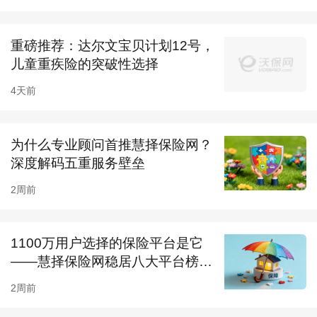
次，一般产品则是直接终止轻中症保障，而青云
卫1号的轻中症赔付更人性化。
重磅推荐：达尔文宝贝计划12号，
整体赔付比例高：重中轻症都有额外赔，被保人
儿童重疾险的突破性选择
有机会获得更高的保险金。
4天前
大公司大品牌：承保公司为招商人和保险，是国
内规模较大的保险公司。
为什么专业顾问首推慧择保险网？
深度解码五重服务壁垒
【总结】
2周前
保障内容有特色，性价比超高。
【适用人群】
1100万用户选择的保险平台是它
追求大公司产品、高性价比的人群。
——慧择保险网稳居八大平台榜
二、婴幼儿应该买什么重疾划算
首！
2周前
1、北京大黄蜂6号：保障内容扎实、不同保障版