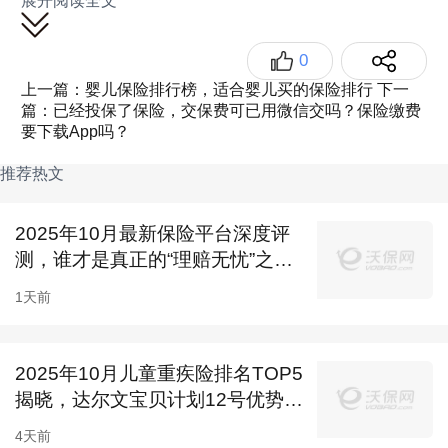
投保灵活：可定期保障，身故责任和多项保障责
展开阅读全文
任可选，投保选择灵活。
0
【总结】
上一篇：婴儿保险排行榜，适合婴儿买的保险排行
下一
篇：已经投保了保险，交保费可已用微信交吗？保险缴费
基础保障扎实，可选保障丰富，对
带病投保
的孩
要下载App吗？
子更友好。
推荐热文
【适用人群】
给带病孩子投保的家长。
2025年10月最新保险平台深度评
测，谁才是真正的“理赔无忧”之
2、青云卫1号：重疾赔付过后轻中症仍有效、大
选？...
1天前
公司大品牌
【特点】
2025年10月儿童重疾险排名TOP5
重疾理赔后轻中症仍保障：重疾确诊90天后，如
揭晓，达尔文宝贝计划12号优势明
果轻中症未达到理赔次数，保障期内仍可各赔一
显
4天前