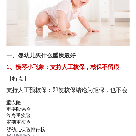
一、婴幼儿买什么重疾最好
1、横琴小飞象：支持人工核保，核保不留痕
【特点】
支持人工预核保：即使核保结论为拒保，也不会
留下记录，影响投保其他产品。
重疾险
重疾险保险
重疾额外赔付比例高：保单前30年，重疾额外赔
终身重疾险
定期重疾险
付60%，赔付比例优越。
婴幼儿保险排行榜