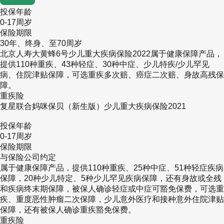
投保年龄
如需了解大黄蜂6号少儿重疾险请点击：
大黄蜂6
0-17周岁
保险期限
号少儿重疾险
30年、终身、至70周岁
如需了解中国人寿重疾险请点击：
中国人寿重疾
北京人寿大黄蜂6号少儿重大疾病保险2022属于健康保障产品，
提供110种重疾、43种轻症、30种中症、少儿特疾/少儿罕见
险
病、住院津贴保障，可选重疾多次赔、癌症二次赔、身故高残保
障。
如果您对婴幼儿重疾险感兴趣，可以在下方直接
重疾险
复星联合妈咪保贝（新生版）少儿重大疾病保险2021
点击“免费咨询”，会有客服小姐姐为您提供免费
投保年龄
咨询服务!
0-17周岁
保险期限
与保险公司约定
属于健康保障产品，提供110种重疾、25种中症、51种轻症疾病
保障，20种少儿特定、5种少儿罕见疾病保障，还有身故或全残
和疾病终末期保障，被保人确诊轻症或中症可豁免保费，可选重
疾、重度恶性肿瘤二次保障，少儿意外医疗和接种意外住院津贴
保障，还有被保人确诊重疾豁免保费。
重疾险