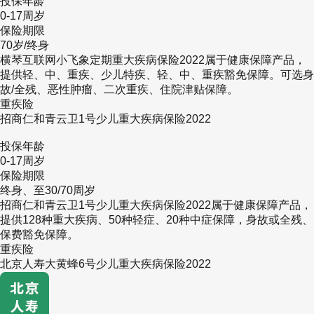
投保年龄
0-17周岁
追求高赔付、看重少儿特疾保障的家长。
保险期限
2、复星联合妈咪保贝(新生版)：可选短期保障
70岁/终身
横琴互联网小飞象定期重大疾病保险2022属于健康保障产品，
【特点】
提供轻、中、重疾、少儿特疾、轻、中、重疾豁免保障。可选身
故/全残、恶性肿瘤、二次重疾、住院津贴保障。
保障期限选择多：可选择保至20/30年，也可选
重疾险
招商仁和青云卫1号少儿重大疾病保险2022
长期保至70/80周岁或终身，满足不同预算。
投保年龄
可选责任丰富：二次重疾、二次癌症、少儿意外
0-17周岁
保险期限
医疗等保障皆可选，满足不同保障需求。
终身、至30/70周岁
【总结】
招商仁和青云卫1号少儿重大疾病保险2022属于健康保障产品，
提供128种重大疾病、50种轻症、20种中症保障，身故或全残、
少儿重疾险的老牌ip产品，满足不同预算、不同
保费豁免保障。
重疾险
需求的家长。
北京人寿大黄蜂6号少儿重大疾病保险2022
【适用人群】
想要短期保障、给孩子暂时过渡的家长。