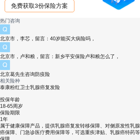
免费获取3份保险方案
投保，无需线下提交纸质材料，智能核保最快1
热门咨询
分钟出结果，以下是官方认可的正规投保渠道：
1.
泰康在线官方网站
：直接访问泰康在线财产
保
北京市，李芯，留言：40岁能买大病险吗，
险
股份有限公司官网，在健康险专区搜索“粉红卫
北京市，卢和粮，留言：新乡平安保险卢和粮怎么了，
士5.0”，进入产品详情页后，按照提示填写个人
信息、上传术后病理报告及最近6个月复查资
北京葛先生咨询防疫险
相关险种
料，完成智能核保后在线支付保费。
泰康粉红卫士乳腺癌复发险
2.
泰康在线官方APP
：下载并安装“泰康在线”手
投保年龄
机APP，注册登录后，在首页“癌症复发险”板块
18-65周岁
保险期限
找到对应产品，支持拍照上传病历自动识别信
1年
属于健康保障产品，提供乳腺癌复发转移保障、对侧原发性乳腺
息，简化投保流程。
癌保障、门急诊医疗费用保障等，可选重疾津贴、乳腺癌特药等
保障。