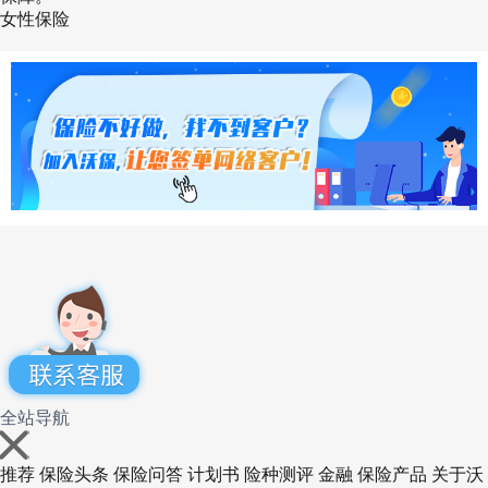
3.
泰康在线微信公众号/小程序
：关注“泰康在
女性保险
线”微信公众号或搜索“泰康保险”小程序，进入“保
险商城”-“健康险”，即可找到粉红卫士5.0的投保
入口，支持微信一键支付。
4.
正规第三方保险平台
：沃保网等银保监会备案
的第三方保险服务平台也提供该产品的在线投保
服务，可同时对比多家保险公司的乳腺癌复发险
产品，选择最适合自己的方案。
在线咨询服务
：如果对产品条款、核保要求有疑
问，或需要个性化的投保建议，可以在上述任意
全站导航
平台点击“立即咨询”按钮，留下联系方式，专业
的保险顾问会在1个工作日内联系您，提供一对
推荐
保险头条
保险问答
计划书
险种测评
金融
保险产品
关于沃