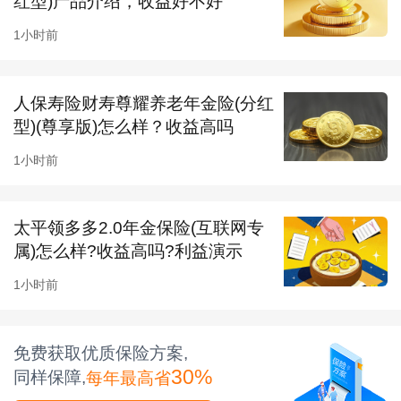
红型)产品介绍，收益好不好
（4.0版需满2年），术后1-2年享9折，2-5年享
1小时前
85折，5年以上享8折；
基础责任续保保费不随年
龄增长而上涨
，仅附加险可能按产品整体费率调
人保寿险财寿尊耀养老年金险(分红
型)(尊享版)怎么样？收益高吗
整。
4.
特药目录行业领先
特药清单从53种内地特药
1小时前
+10种进口特药，升级为
62种内地特药+12种特
太平领多多2.0年金保险(互联网专
许进口特药
，新增DS-8201、德曲妥珠单抗等
属)怎么样?收益高吗?利益演示
2025-2026年上市的热门靶向药和免疫药，覆盖
1小时前
EGFR、ALK、HER2等所有主流靶点，支持全
国3000+指定药店直付。
免费获取优质保险方案,
二、泰康粉红卫士复发险在线投保通道
30%
同样保障,
每年最高省
泰康粉红卫士5.0乳腺癌复发险支持全流程线上