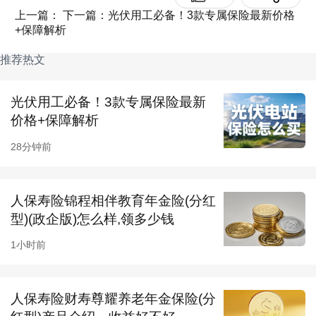
· IIIC期患者：基础版年保费约6800元，较4.0版
上一篇：
下一篇：光伏用工必备！3款专属保险最新价格
+保障解析
下调约12%
推荐热文
2026版产品核心优势
：
1.
保障全面升级
对侧原发性乳腺恶性肿瘤保障扩
光伏用工必备！3款专属保险最新
价格+保障解析
充至原位癌，住院前后门急诊时间从30天延长至
90天；等待期从90天缩短至60天，续保无等待
28分钟前
期，更快获得保障。
人保寿险锦程相伴教育年金险(分红
2.
投保人群大幅拓宽
从原有的0-IIIB期扩展至
0-
型)(政企版)怎么样,领多少钱
IIIC期
非小细胞乳腺癌患者，覆盖更多中晚期术
1小时前
后人群；首次投保年龄上限保持70周岁，最高可
续保至80周岁（4.0版为75周岁）。
人保寿险财寿尊耀养老年金保险(分
3.
保费优惠更友好
术后满1年即可享受保费折扣