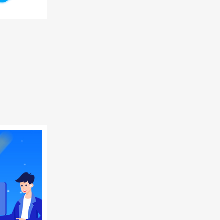
业，
。
责条
况不
外，保
人员增
时保障