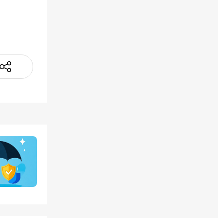
（加盖
龄、职
上传电
实有