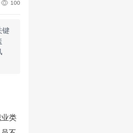
100
关键
盖
风
职业类
人员不