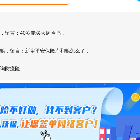
类投保，1-4类职业若涉及2米以上高空作
按5类投保，未如实申报将直接导致拒赔
，留言：40岁能买大病险吗，
研读保险条款，重点关注保障责任、免
粮，留言：新乡平安保险卢和粮怎么了，
理赔流程，明确哪些情况可赔、哪些情
询防疫险
例如未取得特种作业证书操作引发的意
司不予理赔。同时确认批改规则，明确
替换的操作流程与时效，确保用工变动
衔接。