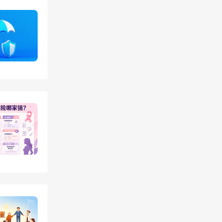
自身需
可通过
微信小
审核，
上操作
保热线
客服全