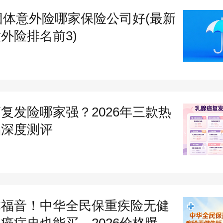
6团体意外险哪家保险公司好(最新
）投保渠道选择：线上高效+线下定制
外险排名前3)
团体意外险投保渠道多样，企业可根据
择，均正规可靠。线上渠道便捷高效，
保险
商城官网、平安金管家APP、官方
复发险哪家强？2026年三款热
品深度测评
办理，全程线上操作，资料上传后快速
保单即时生效，适合小微企业与熟悉线
业平安保险商城。也可拨打平安团体投
体福音！中华全民保重疾险无健
-920-6708，电话咨询并预约线上投保，
癌症史也能买，2026价格曝...