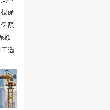
定投保
础保额
保额
用工选