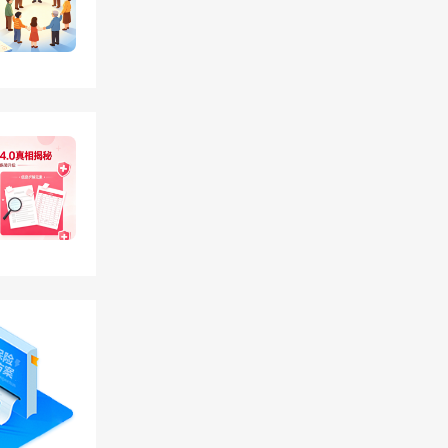
业，可
人，提
制保障
程，后
。如实
必须