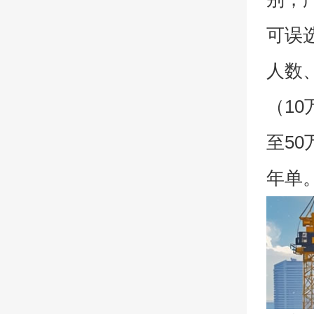
可误
人数
（1
至5
年单