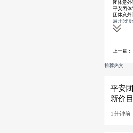
团体意外
平安团体
团体意外
展开阅读
上一篇：
推荐热文
提前
平安团
公章
新价
业类
1分钟前
子版