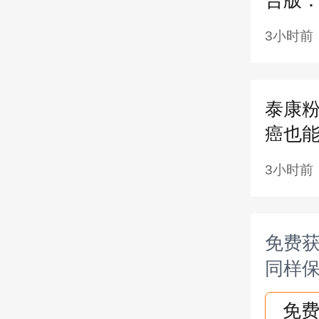
程协
3小时前
线下
联系
泰康粉
供一
癌也能
方案
3小时前
续理
（三
免费获
同样保
投保
免费
申报