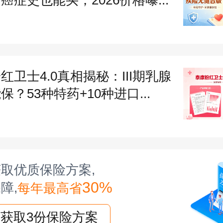
助指导中国平安保险集团。
渠道适合中大型企业或有定制需求的企
平安线下网点、专属保险代理人或经纪
红卫士4.0真相揭秘：III期乳腺
对一服务，根据企业行业、用工特点定
保？53种特药+10种进口...
，协助完成资料提交、审核、承保全流
赔也可获得线下协助。
）投保中关键注意事项：规避理赔隐患
取优质保险方案,
30%
障,
每年最高省
时需重点把控细节，避免后续理赔纠纷
获取3份保险方案
职业类别是重中之重，5类高空作业人员