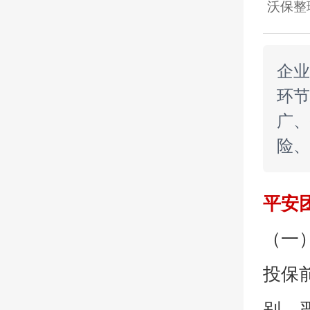
沃保整
企业
环节
广、
险、
平安
（一
投保
别，