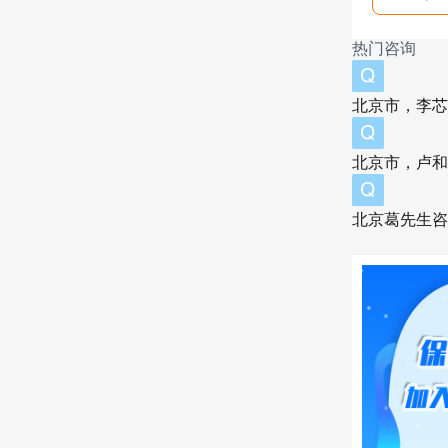
按5
热门咨询
也需
北京市，李芯
仔细
北京市，卢和
款、
北京葛先生咨
赔，
险公
减、
无缝