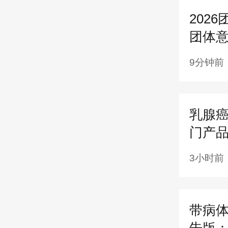
效。
202
（二
团体意
平安
9分钟前
求选
平安
乳腺癌
门产
程序
3小时前
电子
的企
带病
400
告版：