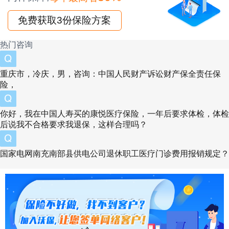
本、盈利目标及市场定位也会影响其设定的存款
免费获取3份保险方案
利率水平。
热门咨询
三、查询最新银行存款利率的方法
重庆市，冷庆，男，咨询：中国人民财产诉讼财产保全责任保
官方渠道：
各大银行官方网站通常会公布最新的
险，
存款利率信息，这是获取准确数据的最直接途
你好，我在中国人寿买的康悦医疗保险，一年后要求体检，体检
径。
后说我不合格要求我退保，这样合理吗？
金融资讯平台：
财经新闻网站、金融APP等平台
会实时更新银行存款利率变动情况，便于比较不
国家电网南充南部县供电公司退休职工医疗门诊费用报销规定？
同银行的利率。
央行公告：
关注中国人民银行发布的公告，了解
基准利率调整情况，间接判断市场利率走势。