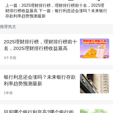
上一篇：2025理财排行榜，理财排行榜前十名，2025理
财排行榜收益最高
下一篇：银行利息还会涨吗？未来银行
图片来源于摄图网
存款利率趋势预测最新
根据目前的信息，2024年利息较高的银行可能包
推荐热文
括长沙银行、光大银行、民生银行和兴业银行
2025理财排行榜，理财排行榜前十
等。这些银行在一年定期存款方面的利率相对较
名，2025理财排行榜收益最高
高，可以为储户带来更多的收益。
3个月前
以长沙银行为例，该行的一年定期存款利率可以
达到2.2%，相对于其他银行来说具有较高的吸引
银行利息还会涨吗？未来银行存款
力。但是，我们需要注意到，不同银行的利率可
利率趋势预测最新
能会根据市场情况和政策变化而有所调整，因此
1年前
我们需要时刻关注银行的最新利率信息。
除了利率之外，我们还需要考虑银行的服务质量
目前哪个银行利息高?哪个银行的