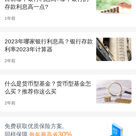
存款利息高一点?
和安全性。例如，一些银行可能提供更为便捷的
1年前
网上银行服务、更多的理财产品选择等，这些都
可以为储户带来更好的体验和更多的收益。同
2023年哪家银行利息高？银行存款
时，我们也需要关注银行的安全性，确保我们的
利率2023年计算器
存款能够得到保障。
2年前
二、影响银行存款利率的因素
央行基准利率：
中国人民银行调整的基准利率直
什么是货币型基金？货币型基金怎
接影响商业银行的贷款和存款利率。
么买？推荐你这么买
市场资金状况：
市场资金紧张时，银行可能会提
2年前
高存款利率吸引资金；资金充裕时，则可能下调
利率。
免费获取优质保险方案,
30%
同样保障,
每年最高省
银行资金成本和战略目标：
银行自身的资金成