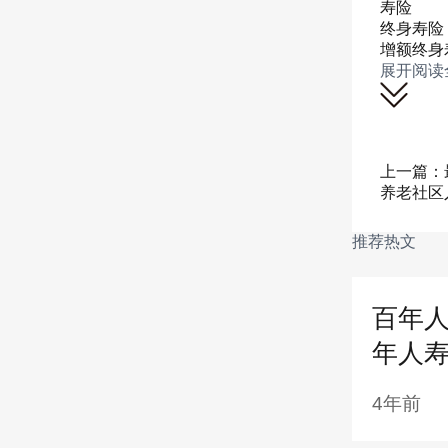
寿险
终身寿险
增额终身
展开阅读
上一篇：
养老社区
推荐热文
百年人
5、新
年人
6、人
4年前
7、中