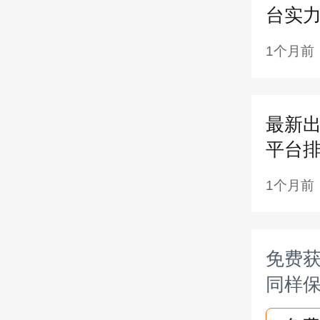
展迅
台实
百年
1个月前
及个
人寿
最新出
括财
平台
险公
1个月前
保险
百年
免费获
同样保