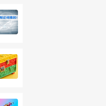
于美国
百年的
有了众
保险、
公司发