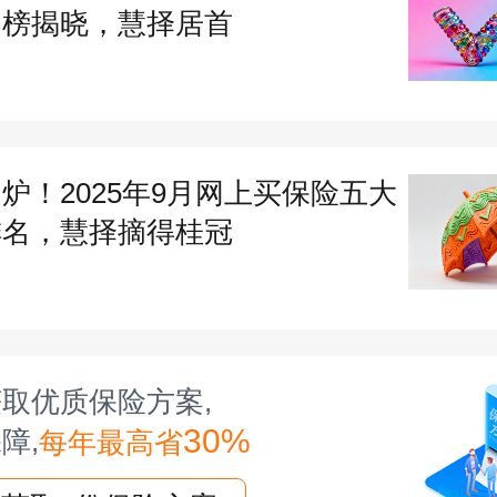
速，成为了一家世界级的保险公司。
力榜揭晓，慧择居首
人寿保险公司的业务覆盖范围非常广泛
人保险，也涉及企业保险。其中个人保
保险、健康保险、旅游保险等，企业保
炉！2025年9月网上买保险五大
产保险、责任险、雇主责任险等。百年
排名，慧择摘得桂冠
司的业务覆盖范围非常广泛，是一家多
公司。
人寿产品推荐：百年珍爱永恒终身寿险
取优质保险方案,
30%
障,
每年最高省