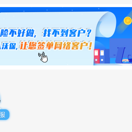
保费较低，杠杆较高
24百年珍爱永恒终身寿险的杠杆很高，这
于增额终身寿险的一大特点，它的保额
的。我们以40岁男性为例，缴费20年，
.28万保费，保障到终身，基本保额500
类型产品里保费低，性价比高。