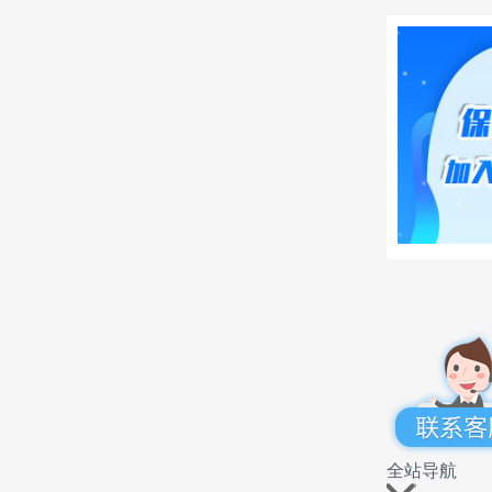
1、
20
区别
不变
纳10
在同
全站导航