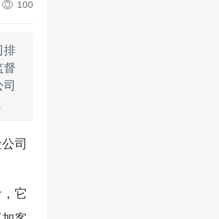
100
司排
监督
公司
。
险公司
考，它
更加客