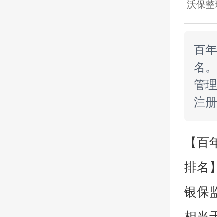
沃保整
百年
名。
管理
注册
【百
排名
银保
相当