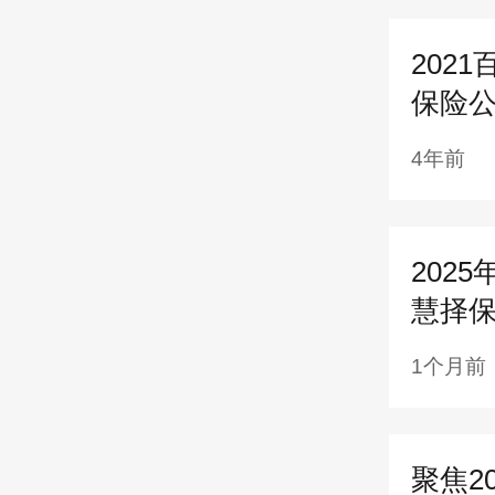
8、太
202
保险公
9、阳
10、
4年前
百年
202
纽约
慧择
发展
1个月前
多的
财产
聚焦2