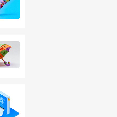
，既涉
险包括
险则包
人寿保
元化的