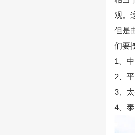
观。
但是
们要
1、中
2、平
3、太
4、泰