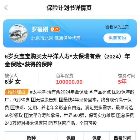
保险计划书详情页
查看TA的主页
罗福刚
免费预约
北京市北京 保通保险代理
6岁女宝宝购买太平洋人寿”太保瑞有余（2024）年
金保险“获得的保障
被保人
首年保费
缴费时间
6岁 女
100000.00
5年
推荐理由
#太平洋·瑞有余2024年金保险 🌟产品亮点 1️⃣投保年龄
广，0到80岁 2️⃣无健康告知 3️⃣最快4年现价回本，终身现价高于保
费 4️⃣快返、定期、养老年金形态自由选，满足更多需求，最早可选
50岁领取 5️⃣太平洋寿险承保，世界500强，保司实力雄厚 6️⃣总保费
240万起对接太保家园 7️⃣互联网产品，全国可投
险种
保额
保费
缴费时间